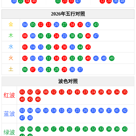
10
22
34
46
11
23
35
47
12
24
36
48
2026年五行对照
金
04
05
12
13
26
27
34
35
42
43
木
08
09
16
17
24
25
38
39
46
47
水
01
14
15
22
23
30
31
44
45
火
02
03
10
11
18
19
32
33
40
41
48
49
土
06
07
20
21
28
29
36
37
波色对照
01
02
07
08
12
13
18
19
23
24
29
30
34
35
红波
40
45
46
03
04
09
10
14
15
20
25
26
31
36
37
41
42
蓝波
47
48
05
06
11
16
17
21
22
27
28
32
33
38
39
43
绿波