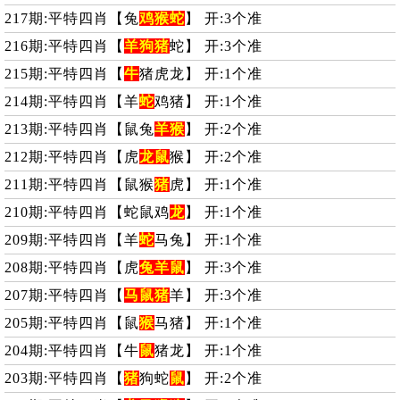
217期:平特四肖【兔
鸡
猴
蛇
】 开:3个准
216期:平特四肖【
羊
狗
猪
蛇】 开:3个准
215期:平特四肖【
牛
猪虎龙】 开:1个准
214期:平特四肖【羊
蛇
鸡猪】 开:1个准
213期:平特四肖【鼠兔
羊
猴
】 开:2个准
212期:平特四肖【虎
龙
鼠
猴】 开:2个准
211期:平特四肖【鼠猴
猪
虎】 开:1个准
210期:平特四肖【蛇鼠鸡
龙
】 开:1个准
209期:平特四肖【羊
蛇
马兔】 开:1个准
208期:平特四肖【虎
兔
羊
鼠
】 开:3个准
207期:平特四肖【
马
鼠
猪
羊】 开:3个准
205期:平特四肖【鼠
猴
马猪】 开:1个准
204期:平特四肖【牛
鼠
猪龙】 开:1个准
203期:平特四肖【
猪
狗蛇
鼠
】 开:2个准