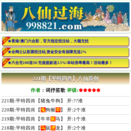
★香港/澳门六合彩，官方指定投注站，大额无忧
★全网公认彩票投注站,资金安全有保障充送2%
★六合充100送50/充值提款送3.5%/本站倍率最高！活动最多！
221期【平特四肖】八仙原创
作者
：词抒笙歌
评级:
♚♚♚♚♚
221期:平特四肖【猪兔牛狗】 开:??准
220期:平特四肖【
兔
狗猴
羊
】 开:2个准
219期:平特四肖【牛羊
鼠
马】 开:1个准
218期:平特四肖【
马
鼠
虎
龙】 开:2个准