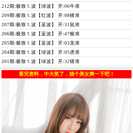
212期:极致⒈波【绿波】 开:06牛准
209期:极致⒈波【红波】 开:08猪准
207期:极致⒈波【蓝波】 开:31鼠准
206期:极致⒈波【蓝波】 开:47猴准
205期:极致⒈波【蓝波】 开:03龙准
204期:极致⒈波【绿波】 开:05虎准
201期:极致⒈波【绿波】 开:32猪准
看完资料，中大奖了，搞个美女爽一下吧！