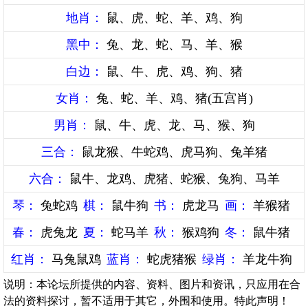
地肖：
鼠、虎、蛇、羊、鸡、狗
黑中：
兔、龙、蛇、马、羊、猴
白边：
鼠、牛、虎、鸡、狗、猪
女肖：
兔、蛇、羊、鸡、猪(五宫肖)
男肖：
鼠、牛、虎、龙、马、猴、狗
三合：
鼠龙猴、牛蛇鸡、虎马狗、兔羊猪
六合：
鼠牛、龙鸡、虎猪、蛇猴、兔狗、马羊
琴：
兔蛇鸡
棋：
鼠牛狗
书：
虎龙马
画：
羊猴猪
春：
虎兔龙
夏：
蛇马羊
秋：
猴鸡狗
冬：
鼠牛猪
红肖：
马兔鼠鸡
蓝肖：
蛇虎猪猴
绿肖：
羊龙牛狗
说明：本论坛所提供的内容、资料、图片和资讯，只应用在合
法的资料探讨，暂不适用于其它，外围和使用。特此声明！