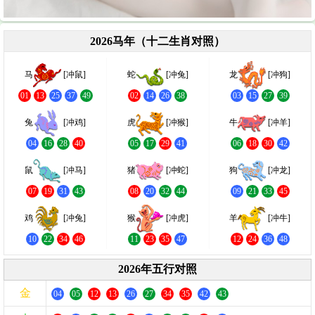
2026马年（十二生肖对照）
马
[冲鼠]
蛇
[冲兔]
龙
[冲狗]
01
13
25
37
49
02
14
26
38
03
15
27
39
兔
[冲鸡]
虎
[冲猴]
牛
[冲羊]
04
16
28
40
05
17
29
41
06
18
30
42
鼠
[冲马]
猪
[冲蛇]
狗
[冲龙]
07
19
31
43
08
20
32
44
09
21
33
45
鸡
[冲兔]
猴
[冲虎]
羊
[冲牛]
10
22
34
46
11
23
35
47
12
24
36
48
2026年五行对照
金
04
05
12
13
26
27
34
35
42
43